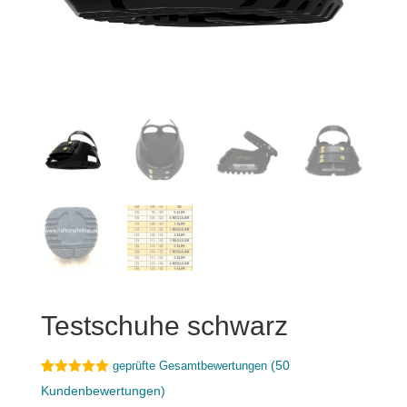
Testschuhe schwarz
(
50
geprüfte Gesamtbewertungen
Bewertet
50
Kundenbewertungen)
mit
5.00