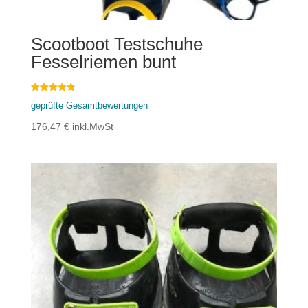
Scootboot Testschuhe
Fesselriemen bunt
Bewertet mit
geprüfte Gesamtbewertungen
4.88
von 5
176,47
€
inkl.MwSt