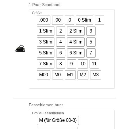
1 Paar Scootboot
Größe
.000
.00
.0
0 Slim
1
1 Slim
2
2 Slim
3
3 Slim
4
4 Slim
5
5 Slim
6
6 Slim
7
7 Slim
8
9
10
11
M00
M0
M1
M2
M3
Fesselriemen bunt
Größe Fesselriemen
M (für Größe 00-3)