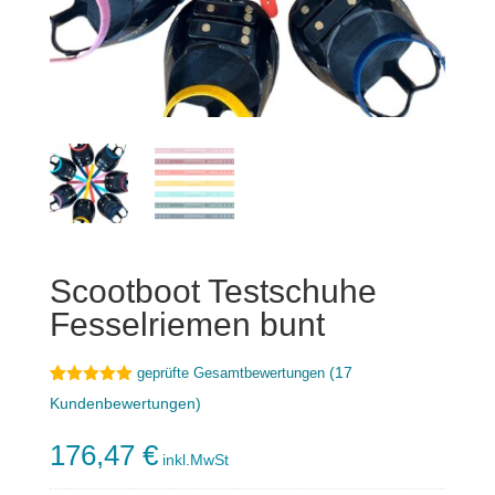
Scootboot Testschuhe
Fesselriemen bunt
(
17
geprüfte Gesamtbewertungen
Bewertet
17
Kundenbewertungen)
mit
4.88
von 5,
basierend
176,47
€
auf
inkl.MwSt
Kundenbewe
rtungen