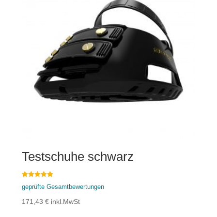
Testschuhe schwarz
Bewertet mit
geprüfte Gesamtbewertungen
5.00
von 5
171,43
€
inkl.MwSt