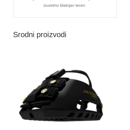
izuzetno blatnjav teren.
Srodni proizvodi