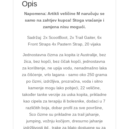
Opis
Napomena: Artikli veličine M naručuju se
samo na zahtjev kupca! Stoga vraćanje i
zamjena nisu mogući.
Sadržaj: 2x ScootBoot, 2x Trail Gaiter, 6x
Front Straps 4x Pastern Strap, 20 vijaka
Jednostavna čizma za kopita iz Australije, bez
žica, bez kopči, bez čičak kopči, jednostavna
za korištenje, ne upija vodu, nenadmašno laka
za čišćenje, vrlo lagana - samo oko 250 grama
po čizmi, izdržljiva, prozračna, voda i sitno
kamenje mogu lako pobjeći, 22 veličine,
također tanke verzije za uska kopita, prikladne
kao cipela za terapiju ili bolesnike, dodaci u 7
različitih boja, dobar profil za sve površine,
Sco čizme su prikladne za trail jahanje,
jumping, vožnju kočijom, dresurno jahanje
izdržljivosti itd., trake za blato dostupne su za