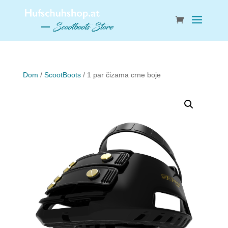
Dom
/
ScootBoots
/ 1 par čizama crne boje