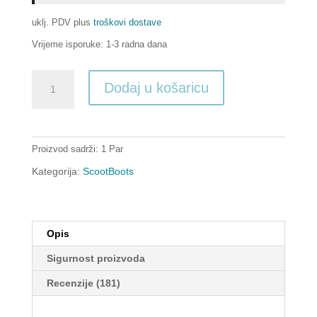
uklj. PDV
plus
troškovi dostave
Vrijeme isporuke:
1-3 radna dana
1
Dodaj u košaricu
Paar
Scootboots
schwarz
količina
Proizvod sadrži: 1
Par
Kategorija:
ScootBoots
Opis
Sigurnost proizvoda
Recenzije (181)