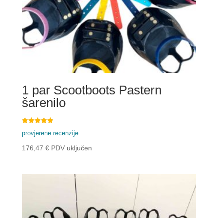
1 par Scootboots Pastern
šarenilo
Ocijenjeno
provjerene recenzije
4.98
od 5
176,47
€
PDV uključen