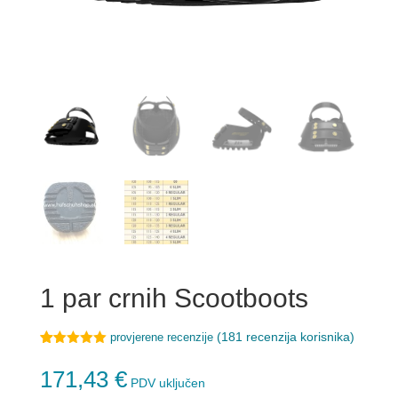
1 par crnih Scootboots
(
181
recenzija korisnika)
provjerene recenzije
Korisnička
181
ocjena:
4.99
171,43
€
od ukupno
PDV uključen
5 (