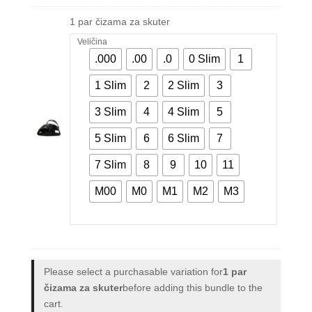
korisnika)
1 par čizama za skuter
Veličina
.000
.00
.0
0 Slim
1
1 Slim
2
2 Slim
3
3 Slim
4
4 Slim
5
5 Slim
6
6 Slim
7
7 Slim
8
9
10
11
M00
M0
M1
M2
M3
Please select a purchasable variation for
1 par
čizama za skuter
before adding this bundle to the
cart.