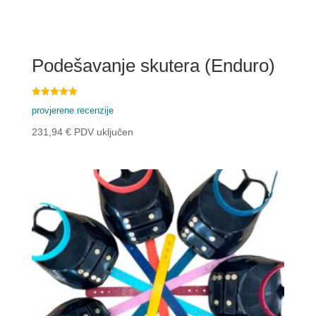
Podešavanje skutera (Enduro)
Ocijenjeno
provjerene recenzije
5.00
od 5
231,94
€
PDV uključen