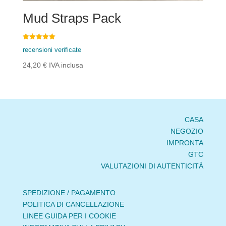
Mud Straps Pack
Voto
recensioni verificate
5.00
su 5
24,20
€
IVA inclusa
CASA
NEGOZIO
IMPRONTA
GTC
VALUTAZIONI DI AUTENTICITÀ
SPEDIZIONE / PAGAMENTO
POLITICA DI CANCELLAZIONE
LINEE GUIDA PER I COOKIE