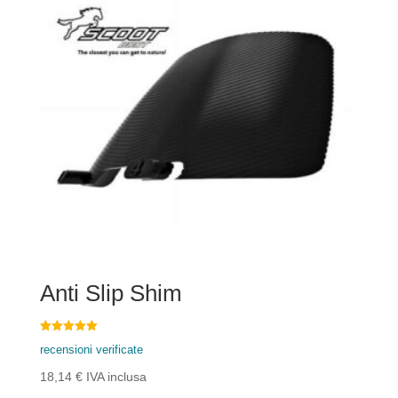
Anti Slip Shim
Voto
recensioni verificate
5.00
su 5
18,14
€
IVA inclusa