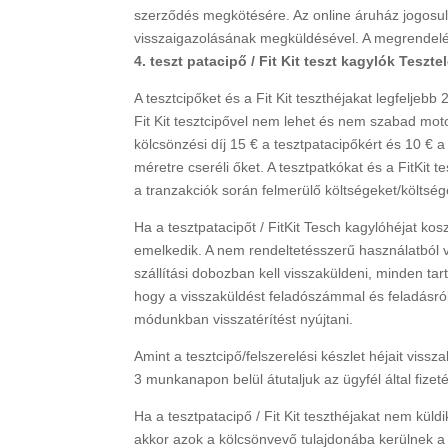
szerződés megkötésére. Az online áruház jogosult
visszaigazolásának megküldésével. A megrendelé
4. teszt patacipő / Fit Kit teszt kagylók Tesztel
A tesztcipőket és a Fit Kit teszthéjakat legfeljebb 
Fit Kit tesztcipővel nem lehet és nem szabad mot
kölcsönzési díj 15 € a tesztpatacipőkért és 10 € a
méretre cseréli őket. A tesztpatkókat és a FitKit t
a tranzakciók során felmerülő költségeket/költség
Ha a tesztpatacipőt / FitKit Tesch kagylóhéjat kosz
emelkedik. A nem rendeltetésszerű használatból va
szállítási dobozban kell visszaküldeni, minden tar
hogy a visszaküldést feladószámmal és feladásról 
módunkban visszatérítést nyújtani.
Amint a tesztcipő/felszerelési készlet héjait vissz
3 munkanapon belül átutaljuk az ügyfél által fize
Ha a tesztpatacipő / Fit Kit teszthéjakat nem küld
akkor azok a kölcsönvevő tulajdonába kerülnek a k