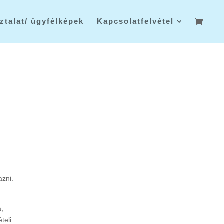
ztalat/ ügyfélképek
Kapcsolatfelvétel
azni.
a,
teli