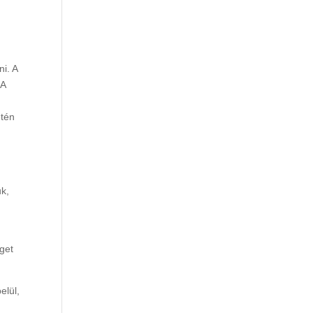
ni. A
 A
etén
uk,
éget
elül,