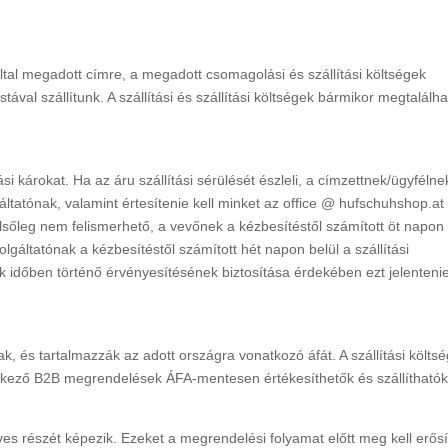
 által megadott címre, a megadott csomagolási és szállítási költségek
val szállítunk. A szállítási és szállítási költségek bármikor megtalálh
tási károkat. Ha az áru szállítási sérülését észleli, a címzettnek/ügyfélne
lgáltatónak, valamint értesítenie kell minket az office @ hufschuhshop.at
lsőleg nem felismerhető, a vevőnek a kézbesítéstől számított öt napon
zolgáltatónak a kézbesítéstől számított hét napon belül a szállítási
k időben történő érvényesítésének biztosítása érdekében ezt jelenteni
k, és tartalmazzák az adott országra vonatkozó áfát. A szállítási költs
ező B2B megrendelések ÁFA-mentesen értékesíthetők és szállíthatók
s részét képezik. Ezeket a megrendelési folyamat előtt meg kell erősí