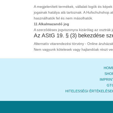
A megjelenített termékek, vállalati logók és képek
jogainak hatálya alá tartoznak. A Hufschuhshop.at
használhatók fel és nem másolhatók.
11 Alkalmazandó jog
A szerződéses jogviszonyra kizárólag az osztrák 
Az AStG 19. § (3) bekezdése szer
Alternatív vitarendezési törvény - Online áruháza
Nem vagyunk kötelesek vagy hajlandóak részt venn
HOM
SHO
IMPRIN
GT
HITELESSÉGI ÉRTÉKELÉSE