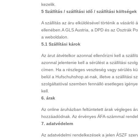
kezelik.
5 Szállítás / szállítási idő / szállítási költségek
A szállítás az áru elküldésével történik a vásárló
ellenében.A GLS Austria, a DPD és az Osztrák Postá
a weboldalon.
5.1 Szállítási károk
Az árut átvételkor azonnal ellenőrizni kell a szállí
azonnal jelentenie kell a sérülést a szállítási szo
címen. Ha a részleges veszteség vagy sérülés kü
belül a Hufschuhshop.at-nak, illetve a szállítási s
szolgáltatóval szemben fennálló esetleges igénye
kell.
6. árak
Az online áruházban feltüntetett árak végleges ára
hozzáadódnak. Az érvényes ÁFA-számmal rendelk
7. adatvédelem
Az adatvédelmi rendelkezések a jelen ÁSZF szerve