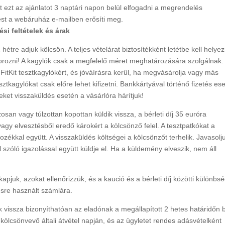
 ezt az ajánlatot 3 naptári napon belül elfogadni a megrendelés
st a webáruház e-mailben erősíti meg.
ési feltételek és árak
2 hétre adjuk kölcsön. A teljes vételárat biztosítékként letétbe kell helyez
orozni! A kagylók csak a megfelelő méret meghatározására szolgálnak.
 FitKit tesztkagylókért, és jóváírásra kerül, ha megvásárolja vagy más
esztkagylókat csak előre lehet kifizetni. Bankkártyával történő fizetés es
eket visszaküldés esetén a vásárlóra hárítjuk!
osan vagy túlzottan kopottan küldik vissza, a bérleti díj 35 euróra
gy elvesztésből eredő károkért a kölcsönző felel. A tesztpatkókat a
tozékkal együtt. A visszaküldés költségei a kölcsönzőt terhelik. Javasolj
szóló igazolással együtt küldje el. Ha a küldemény elveszik, nem áll
akapjuk, azokat ellenőrizzük, és a kaució és a bérleti díj közötti különbs
tésre használt számlára.
ik vissza bizonyíthatóan az eladónak a megállapított 2 hetes határidőn b
ölcsönvevő általi átvétel napján, és az ügyletet rendes adásvételként