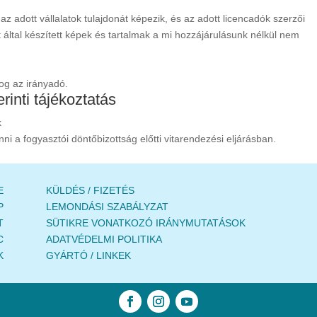
 az adott vállalatok tulajdonát képezik, és az adott licencadók szerzői
 által készített képek és tartalmak a mi hozzájárulásunk nélkül nem
jog az irányadó.
inti tájékoztatás
k
i a fogyasztói döntőbizottság előtti vitarendezési eljárásban.
E
KÜLDÉS / FIZETÉS
P
LEMONDÁSI SZABÁLYZAT
T
SÜTIKRE VONATKOZÓ IRÁNYMUTATÁSOK
C
ADATVÉDELMI POLITIKA
K
GYÁRTÓ / LINKEK