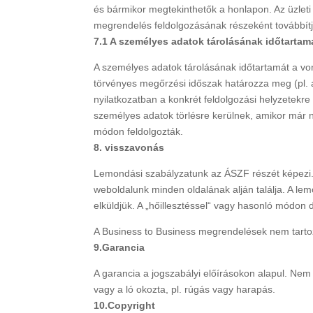
és bármikor megtekinthetők a honlapon. Az üzleti
megrendelés feldolgozásának részeként továbbítjuk
7.1 A személyes adatok tárolásának időtartam
A személyes adatok tárolásának időtartamát a von
törvényes megőrzési időszak határozza meg (pl. 
nyilatkozatban a konkrét feldolgozási helyzetekr
személyes adatok törlésre kerülnek, amikor már 
módon feldolgozták.
8. visszavonás
Lemondási szabályzatunk az ÁSZF részét képezi. K
weboldalunk minden oldalának alján találja. A le
elküldjük. A „hőillesztéssel“ vagy hasonló módon 
A Business to Business megrendelések nem tarto
9.Garancia
A garancia a jogszabályi előírásokon alapul. Nem j
vagy a ló okozta, pl. rúgás vagy harapás.
10.Copyright