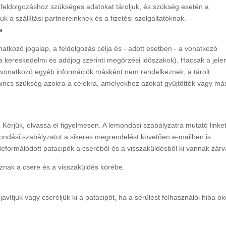
 feldolgozáshoz szükséges adatokat tároljuk, és szükség esetén a
 a szállítási partnereinknek és a fizetési szolgáltatóknak.
a
atkozó jogalap, a feldolgozás célja és - adott esetben - a vonatkozó
a kereskedelmi és adójog szerinti megőrzési időszakok). Hacsak a jele
e vonatkozó egyéb információk másként nem rendelkeznek, a tárolt
nincs szükség azokra a célokra, amelyekhez azokat gyűjtötték vagy má
érjük, olvassa el figyelmesen. A lemondási szabályzatra mutató linke
mondási szabályzatot a sikeres megrendelést követően e-mailben is
deformálódott patacipők a cseréből és a visszaküldésből ki vannak zárv
znak a csere és a visszaküldés körébe.
avítjuk vagy cseréljük ki a patacipőt, ha a sérülést felhasználói hiba ok