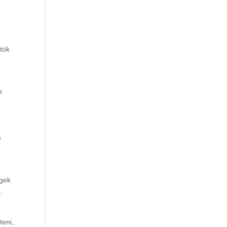
atók
k
e
égek
.
teni,