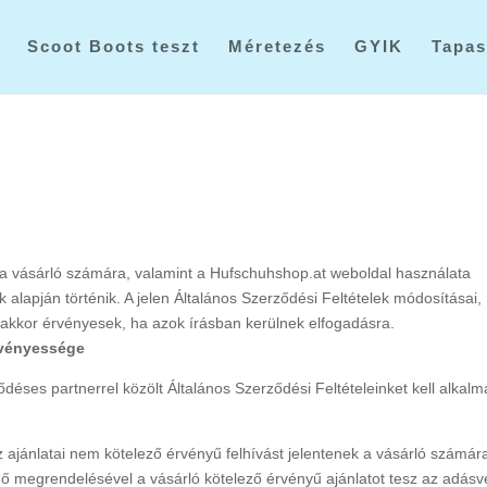
Scoot Boots teszt
Méretezés
GYIK
Tapas
a a vásárló számára, valamint a Hufschuhshop.at weboldal használata
k alapján történik. A jelen Általános Szerződési Feltételek módosításai,
 akkor érvényesek, ha azok írásban kerülnek elfogadásra.
érvényessége
déses partnerrel közölt Általános Szerződési Feltételeinket kell alkalm
z ajánlatai nem kötelező érvényű felhívást jelentenek a vásárló számár
énő megrendelésével a vásárló kötelező érvényű ajánlatot tesz az adásvé